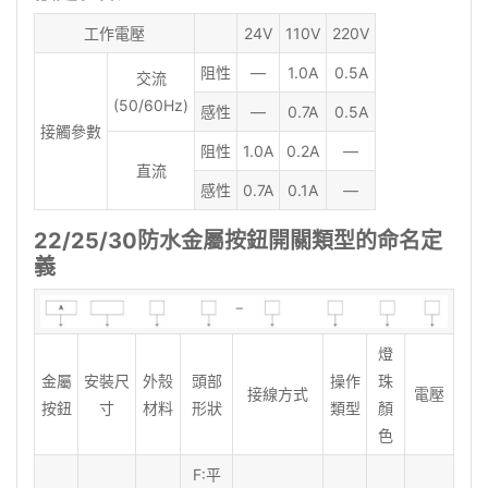
工作電壓
24V
110V
220V
阻性
—
1.0A
0.5A
交流
(50/60Hz)
感性
—
0.7A
0.5A
接觸參數
阻性
1.0A
0.2A
—
直流
感性
0.7A
0.1A
—
22/25/30防水金屬按鈕開關類型的命名定
義
燈
金屬
安裝尺
外殼
頭部
操作
珠
接線方式
電壓
按鈕
寸
材料
形狀
類型
顏
色
F:平