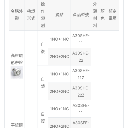
操
外
名稱外
帶燈
作
殼
顏
額定
觸點
產品型號
觀
形式
類
材
色
電壓
別
料
A30SHE-
1NO+1NC
11
自
復
A30SHE-
高鈕環
2NO+2NC
22
形帶燈
A30SHE-
1NO+1NC
11Z
自
鎖
A30SHE-
2NO+2NC
22Z
A30SFE-
1NO+1NC
11
自
復
A30SFE-
平鈕環
2NO+2NC