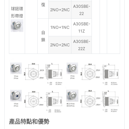
復
A30SBE-
球鈕環
2NO+2NC
22
形帶燈
A30SBE-
1NO+1NC
11Z
自
鎖
A30SBE-
2NO+2NC
22Z
產品特點和優勢