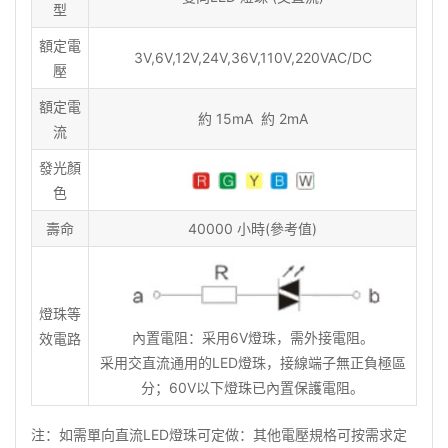
型
額定電
3V,6V,12V,24V,36V,110V,220VAC/DC
壓
額定電
約 15mA 約 2mA
流
發光顏
色
壽命
40000 小時(參考值)
燈珠等
內置電阻：采用6V燈珠，需外接電阻。
效電路
采用交直流通用的LED燈珠，接線端子無正負極區
分；60V以下燈珠已內置保護電阻。
注：如需單向直流LED燈珠可定做：其他電壓規格可按需求定