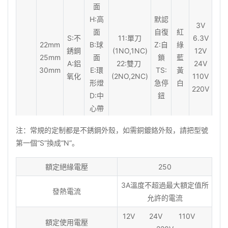
面
H:高
默認
3V
面
自復
紅
S:不
11:單刀
6.3V
22mm
B:球
Z:自
綠
銹鋼
(1NO,1NC)
12V
25mm
面
鎖
藍
A:鋁
22:雙刀
24V
30mm
E:環
TS:
黃
氧化
(2NO,2NC)
110V
形燈
急停
白
220V
D:中
鈕
心帶
燈
注：常規的定制都是不銹鋼外殼，如需銅鍍鉻外殼，請把型號
第一個“S”換成“N”。
額定絕緣電壓
250
3A溫度不超過最大額定值所
發熱電流
允許的電流
12V 24V 110V
額定使用電壓