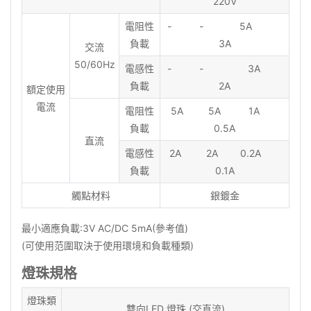
220V
電阻性
- - 5A
負載
3A
交流
50/60Hz
電感性
- - 3A
負載
2A
額定使用
電流
電阻性
5A 5A 1A
負載
0.5A
直流
電感性
2A 2A 0.2A
負載
0.1A
觸點材料
銀鍍金
最小適應負載:3V AC/DC 5mA(參考值)
(可使用范圍取決于使用環境和負載種類)
燈珠規格
燈珠類
雙向LED 燈珠 (交直流)