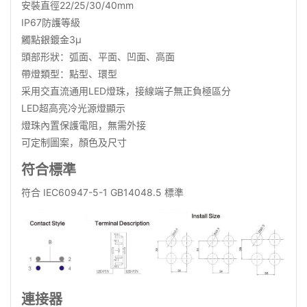
安裝直徑22/25/30/40mm
IP67防護等級
觸點銀鍍金3μ
頭部形狀：弧面、平面、凹面、高面
帶燈類型：點型、環型
采用交直流通用LED燈珠，接線端子無正負極區分
LED超高亮冷光源燈顯示
燈珠內置保護電阻，無需外接
可定制圖案，顏色及尺寸
符合標準
符合 IEC60947-5-1 GB14048.5 標準
連接器