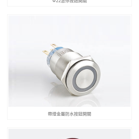
Φ22急停按鈕開關
帶燈金屬防水按鈕開關