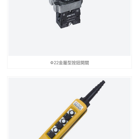
Φ22金屬型按鈕開關